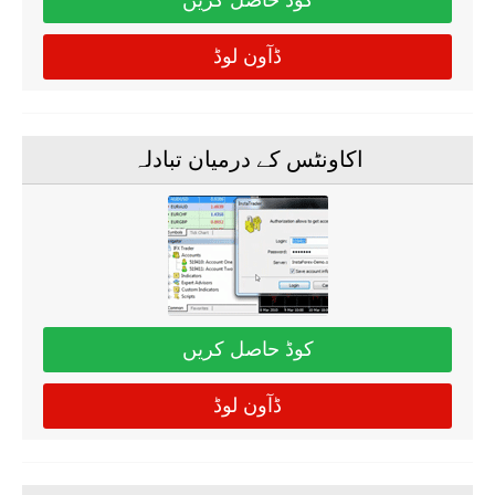
کوڈ حاصل کریں
ڈآون لوڈ
اکاونٹس کے درمیان تبادلہ
کوڈ حاصل کریں
ڈآون لوڈ