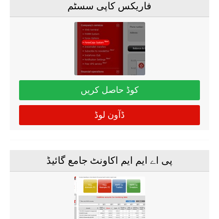
فاریکس کاپی سسٹم
کوڈ حاصل کریں
ڈآون لوڈ
پی اے ایم ایم اکاونٹ جامع گائیڈ