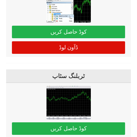
کوڈ حاصل کریں
ڈآون لوڈ
ٹریلنگ سٹاپ
کوڈ حاصل کریں