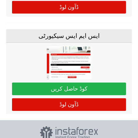
ڈآون لوڈ
ایس ایم ایس سیکیورٹی
کوڈ حاصل کریں
ڈآون لوڈ