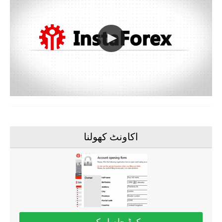
اکاونٹ کھولنا