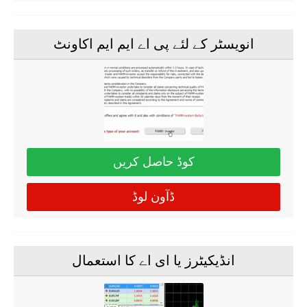
انویسٹر کے لئے پی اے ایم ایم اکاونٹ
کوڈ حاصل کریں
ڈآون لوڈ
انڈیکیٹرز یا ای اے کا استعمال