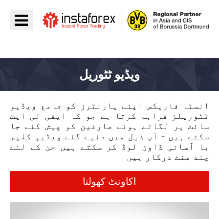
جائیں InstaForex
ویڈیو ٹٹوریل
انسٹا فاریکس اپنے پارنٹرز کو جامع ویڈیو
ٹٹوریلز فراہم کرتا ہے جو کہ ایفی لی ایٹ
سائٹ پر لگاتے ہوئے صارفین کو پیش کئے جا
سکتے ہیں - آپ ذیل میں دئیے گئے ویڈیو کلپس
با آسانی ڈاون لوڈ کر سکتے ہیں جن کے لئے
چند منٹ درکار ہیں
اکاونٹ کھولنا