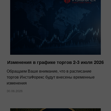
Изменения в графике торгов 2-3 июля 2026
InstaForex получила награду “Lowest
Spreads Broker of the Year” на Forex Expo
Обращаем Ваше внимание, что в расписание
Dubai 2025
торгов ИнстаФорекс будут внесены временные
изменения
15.10.2025
30.06.2026