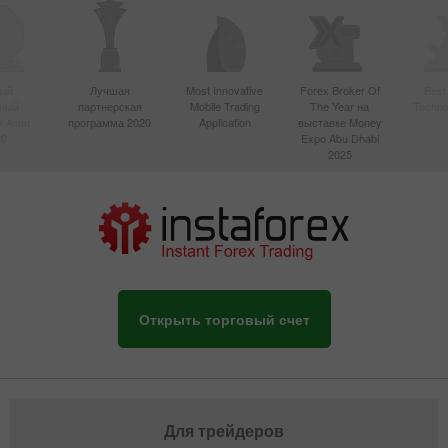
ый
Лучшая
Most Innovative
Forex Broker Of
Best
вный
партнерская
Mobile Trading
The Year на
Techno
в Азии
программа 2020
Application
выставке Money
20
Expo Abu Dhabi
2025
Открыть торговый счет
Для трейдеров