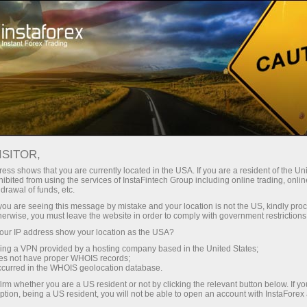
О компании
Новости компании
ISITOR,
ess shows that you are currently located in the USA. If you are a resident of the Uni
ibited from using the services of InstaFintech Group including online trading, online
drawal of funds, etc.
Новости ИнстаФорекс
k you are seeing this message by mistake and your location is not the US, kindly pro
herwise, you must leave the website in order to comply with government restrictions
Хотите знать обо всех актуальных событиях,
ur IP address show your location as the USA?
конкурсах и изменениях торгового расписания
sing a VPN provided by a hosting company based in the United States;
ИнстаФорекс? Тогда добро пожаловать на
oes not have proper WHOIS records;
occurred in the WHOIS geolocation database.
страницу новостей, где публикуются материалы
irm whether you are a US resident or not by clicking the relevant button below. If y
о самом важном, полезном и интересном!
ption, being a US resident, you will not be able to open an account with InstaForex