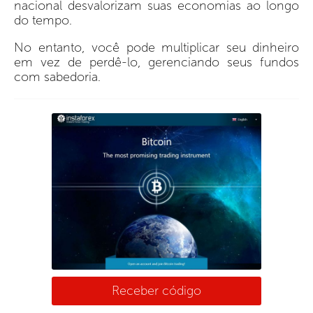
nacional desvalorizam suas economias ao longo
do tempo.
No entanto, você pode multiplicar seu dinheiro
em vez de perdê-lo, gerenciando seus fundos
com sabedoria.
Receber código