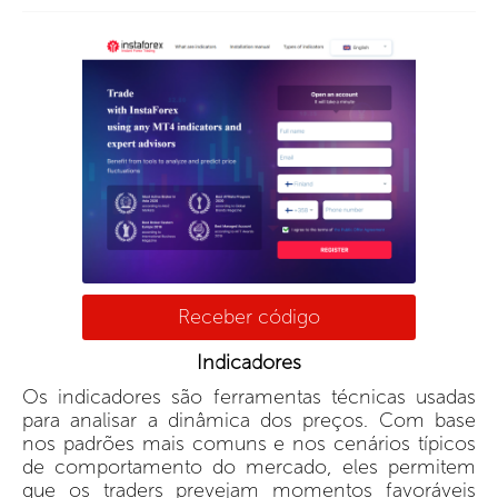
Receber código
Indicadores
Os indicadores são ferramentas técnicas usadas
para analisar a dinâmica dos preços. Com base
nos padrões mais comuns e nos cenários típicos
de comportamento do mercado, eles permitem
que os traders prevejam momentos favoráveis