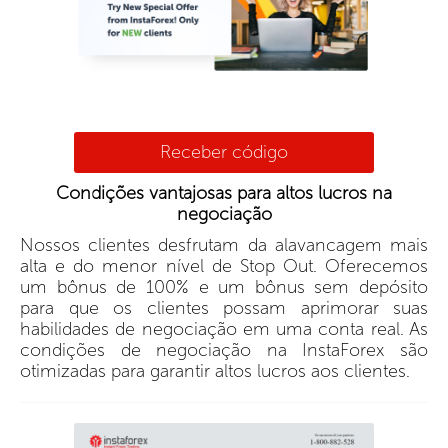
Receber código
Condições vantajosas para altos lucros na
negociação
Nossos clientes desfrutam da alavancagem mais
alta e do menor nível de Stop Out. Oferecemos
um bônus de 100% e um bônus sem depósito
para que os clientes possam aprimorar suas
habilidades de negociação em uma conta real. As
condições de negociação na InstaForex são
otimizadas para garantir altos lucros aos clientes.