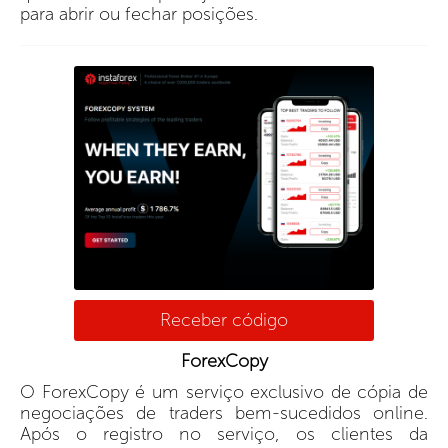
para abrir ou fechar posições.
Receber código
ForexCopy
O ForexCopy é um serviço exclusivo de cópia de
negociações de traders bem-sucedidos online.
Após o registro no serviço, os clientes da