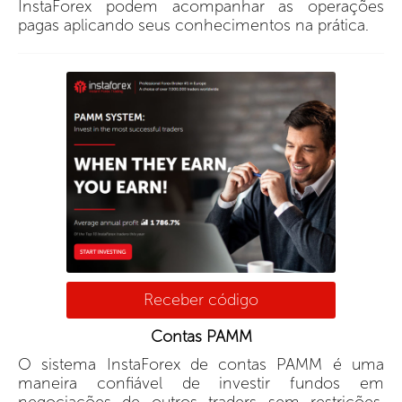
InstaForex podem acompanhar as operações
pagas aplicando seus conhecimentos na prática.
Receber código
Contas PAMM
O sistema InstaForex de contas PAMM é uma
maneira confiável de investir fundos em