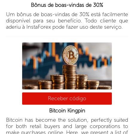
Bônus de boas-vindas de 30%
Um bônus de boas-vindas de 30% está facilmente
disponível para seu benefício. Todo cliente que
aderiu à InstaForex pode fazer uso deste serviço.
Receber código
Bitcoin Kingpin
Bitcoin has become the solution, perfectly suited
for both retail buyers and large corporations to
make purchases online. Here, we present a list of