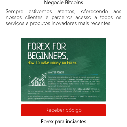
Negocie Bitcoins
Sempre estivemos atentos, oferecendo aos
nossos clientes e parceiros acesso a todos os
serviços e produtos inovadores mais recentes.
Receber código
Forex para inciantes