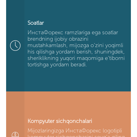
Soatlar
ИнстаФорекс ramzlariga ega soatlar
brendning ijobiy obrazini
mustahkamlash, mijozga o’zini yoqimli
his qilishga yordam berish, shuningdek,
sheriklikning yuqori maqomiga e’tiborni
tortishga yordam beradi.
Kompyuter sichqonchalari
Mijozlaringizga ИнстаФорекс logotipli