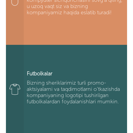
kompyuter sichqonchasini sovg’a qiling,
u uzoq vaqt siz va bizning
kompaniyamiz haqida eslatib turadi!
Futbolkalar
Bizning sheriklarimiz turli promo-
aktsiyalarni va taqdimotlarni o’tkazishda
kompaniyaning logotipi tushirilgan
futbolkalardan foydalanishlari mumkin.