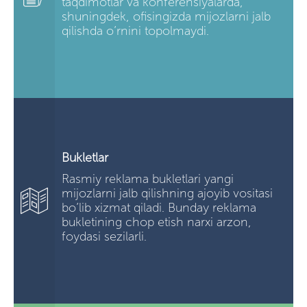
taqdimotlar va konferensiyalarda,
shuningdek, ofisingizda mijozlarni jalb
qilishda o’rnini topolmaydi.
Bukletlar
Rasmiy reklama bukletlari yangi
mijozlarni jalb qilishning ajoyib vositasi
bo’lib xizmat qiladi. Bunday reklama
bukletining chop etish narxi arzon,
foydasi sezilarli.