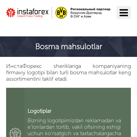
ИнстаФорекс ga o'tish
Bosma mahsulotlar
ИнстаФорекс sheriklariga kompaniyaning
firmaviy logotipi bilan turli bosma mahsulotlar keng
assortimentini taklif etadi.
Logotiplar
Bizning logotipimizdan reklamadan va
e’lonlardan tortib, vakil ofisining eshigi
uchun ko’rsatgich va taxtachalargacha