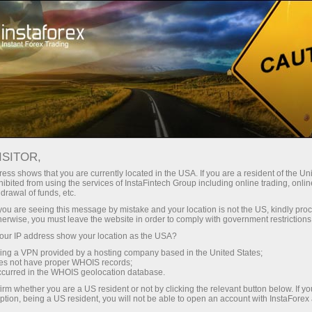
Mengenai InstaForex
Anugerah
ISITOR,
Senarai anugerah
ess shows that you are currently located in the USA. If you are a resident of the Uni
ibited from using the services of InstaFintech Group including online trading, online
InstaForex
drawal of funds, etc.
k you are seeing this message by mistake and your location is not the US, kindly pro
herwise, you must leave the website in order to comply with government restrictions
InstaForex adalah salah satu jenama forex
ur IP address show your location as the USA?
global yang terkemuka. Syarikat di sebalik
sing a VPN provided by a hosting company based in the United States;
jenama InstaForex mempunyai kedudukan
oes not have proper WHOIS records;
kompetitif yang kuat dalam semua segmen
occurred in the WHOIS geolocation database.
utama. Kumpulan syarikat ini telah menerima
irm whether you are a US resident or not by clicking the relevant button below. If y
ption, being a US resident, you will not be able to open an account with InstaForex
pelbagai anugerah berprestij dari majalah