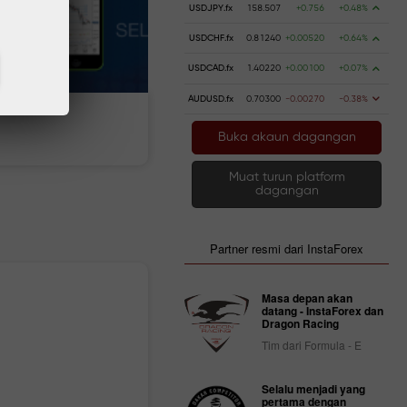
USDJPY.fx
158.507
+0.756
+0.48%
USDCHF.fx
0.81240
+0.00520
+0.64%
USDCAD.fx
1.40220
+0.00100
+0.07%
AUDUSD.fx
0.70300
-0.00270
-0.38%
 wang
Pengeluaran wang
Buka akaun dagangan
Muat turun platform
dagangan
Partner resmi dari InstaForex
Masa depan akan
datang - InstaForex dan
Dragon Racing
Tim dari Formula - E
Selalu menjadi yang
pertama dengan