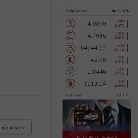
Instructions
Kad kelab InstaForex