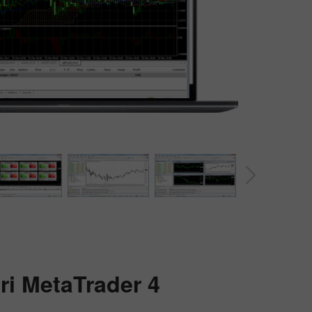
Bonus 30%
Chancy deposit
Bonus Kelab InstaForex
ari
MetaTrader 4