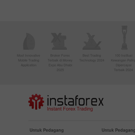
Most Innovative
Broker Forex
Best Trading
100 Institusi
Mobile Trading
Terbaik di Money
Technology 2024
Kewangan Palin
Application
Expo Abu Dhabi
Dipercayai
2025
Terbaik 2024
Untuk Pedagang
Untuk Pedagang