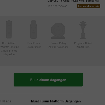
GBP/USD – 6 Ogos: Pound Kekal Berhati-hati
10:32 2026-08-06
Technical analysis
Best Affiliate
Best Forex
Broker Paling
Program Afiliasi
Program 2022 by
Broker 2022
Aktif di Asia 2020
Terbaik 2020
Global Brands
Magazine
Buka akaun dagangan
n Niaga
Muat Turun Platform Dagangan