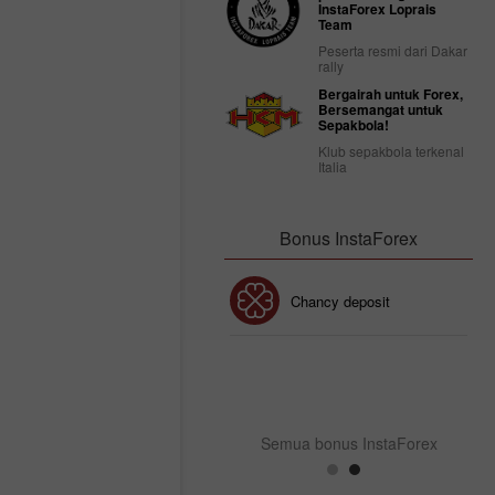
InstaForex Loprais
Team
Peserta resmi dari Dakar
rally
Bergairah untuk Forex,
Bersemangat untuk
Sepakbola!
Klub sepakbola terkenal
Italia
Bonus InstaForex
Bonus 30%
Chancy deposit
Bonus Kelab InstaForex
Semua bonus InstaForex