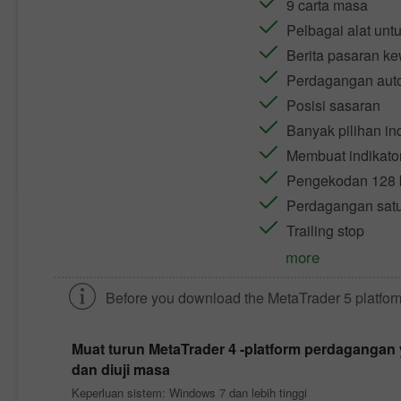
9 carta masa
Pelbagai alat untu
Berita pasaran ke
Perdagangan aut
Posisi sasaran
Banyak pilihan in
Membuat indikator
Pengekodan 128 b
Perdagangan satu
Trailing stop
more
Before you download the
MetaTrader 5
platfor
Muat turun
MetaTrader 4
-platform perdagangan y
dan diuji masa
Keperluan sistem: Windows 7 dan lebih tinggi