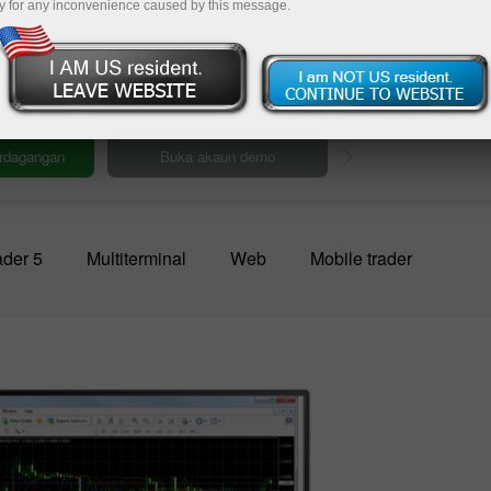
hi
y for any inconvenience caused by this message.
platform
ngan
Deposit
der 5
Multiterminal
Web
Mobile trader