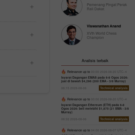
Pemenang Pingat Perak
Rali Dakar.
Viswanathan Anand
XVth World Chess
Champion
Analisis terbaik
Relevance up to
00:00 2026-08-20 UTC--4
Isyarat Dagangan EMAS pada 6-8 Ogos 2026:
jual di bawah $4,296 (200 EMA - 3/8 Murray)
06:15 2026-08-06
Technical analysis
Relevance up to
00:00 2026-08-20 UTC--4
Isyarat Dagangan Ethereum (ETH) pada 6-8
Ogos 2026: beli melebihi $1,875 (21 SMA - 3/8
Murray)
06:32 2026-08-06
Technical analysis
Relevance up to
04:00 2026-08-07 UTC--4