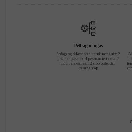
Pelbagai tugas
Pedagang dibenarkan untuk mengirim 2
Al
pesanan pasaran, 4 pesanan tertunda, 2
m
mod pelaksanaan, 2 stop order dan
tem
trailing stop
yan
P