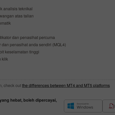
k analisis teknikal
wangan atas talian
omatik
dikator dan penasihat percuma
 dan penasihat anda sendiri (MQL4)
it keselamatan tinggi
 klik
m, check out
the differences between MT4 and MT5 platforms
ang hebat, boleh dipercayai,