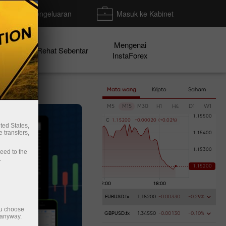
Deposit/Pengeluaran
Masuk ke Kabinet
Mengenai
en
Rehat Sebentar
InstaForex
Mata wang
Kripto
Saham
M5
M15
M30
H1
H4
D1
W1
C
1
.
1
5
2
0
0
+
0
.
0
0
0
2
0
(
+
0
.
0
2
%
)
ted States,
 transfers,
ceed to the
.
EURUSD.fx
1.15200
-0.00330
-0.29%
ou choose
GBPUSD.fx
1.34550
-0.00130
-0.10%
 anyway.