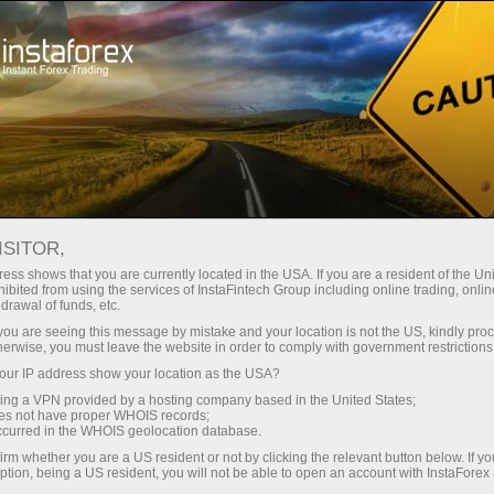
embukaan akaun segera
Platform dagangan
tuk Pedagang
Untuk Rakan
Untuk Pelabur
Kemp
Baru
Niaga
ISITOR,
IOS,
ess shows that you are currently located in the USA. If you are a resident of the Uni
ibited from using the services of InstaFintech Group including online trading, online
n
drawal of funds, etc.
k you are seeing this message by mistake and your location is not the US, kindly pro
herwise, you must leave the website in order to comply with government restrictions
ur IP address show your location as the USA?
sing a VPN provided by a hosting company based in the United States;
oes not have proper WHOIS records;
untuk
occurred in the WHOIS geolocation database.
 itu
irm whether you are a US resident or not by clicking the relevant button below. If y
popular.
ption, being a US resident, you will not be able to open an account with InstaForex