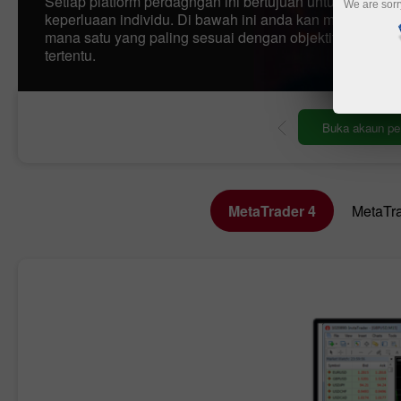
Setiap platform perdagngan ini bertujuan untuk memenu
We are sorr
keperluaan individu. Di bawah ini anda kan mengetahui 
mana satu yang paling sesuai dengan objektif perdaga
tertentu.
perdagangan
Buka akaun demo
MetaTrader 4
MetaTra