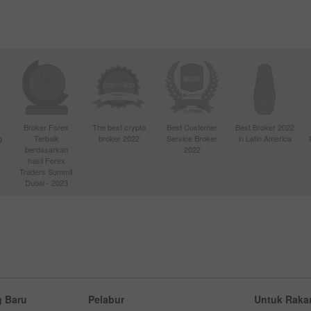
Broker Forex
The best crypto
Best Customer
Best Broker 2022
g
Terbaik
broker 2022
Service Broker
in Latin America
berdasarkan
2022
hasil Forex
Traders Summit
Dubai - 2023
 Baru
Pelabur
Untuk Raka