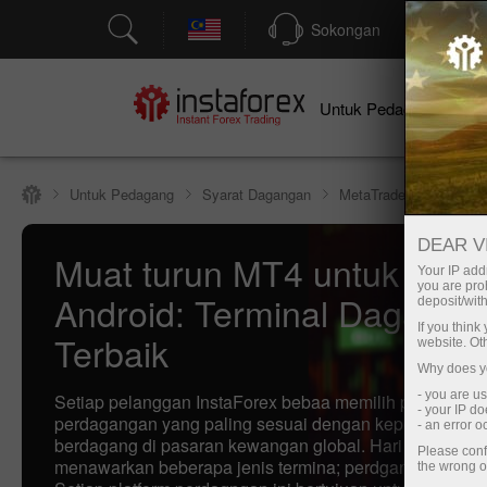
Sokongan
P
Un
Untuk Pedagang
Untuk Pedagang
Syarat Dagangan
MetaTrader 4
DEAR V
Muat turun MT4 untuk PC, 
Your IP addr
you are proh
Android: Terminal Daganga
deposit/with
If you thin
Terbaik
website. Ot
Why does yo
- you are u
Setiap pelanggan InstaForex bebaa memilih platform
- your IP d
perdagangan yang paling sesuai dengan keperluannya 
- an error 
berdagang di pasaran kewangan global. Hari ini syarikat
Please conf
menawarkan beberapa jenis termina; perdgangan yang 
the wrong o