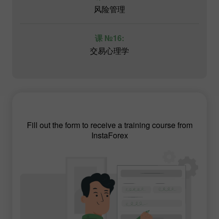
风险管理
课 №16:
交易心理学
Fill out the form to receive a training course from
InstaForex