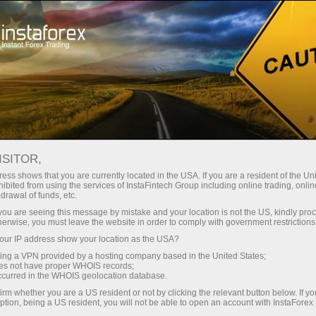
给初学者
培训
ISITOR,
ess shows that you are currently located in the USA. If you are a resident of the Uni
InstaForex 初学者培训课程
ibited from using the services of InstaFintech Group including online trading, online
drawal of funds, etc.
您刚刚潜入外汇世界吗？ 不要错过我们的优惠！ 开
k you are seeing this message by mistake and your location is not the US, kindly pro
设真实交易账户并抓住机会下载由 InstaForex 专业
herwise, you must leave the website in order to comply with government restrictions
人士为初学者准备的培训课程。
ur IP address show your location as the USA?
sing a VPN provided by a hosting company based in the United States;
oes not have proper WHOIS records;
occurred in the WHOIS geolocation database.
irm whether you are a US resident or not by clicking the relevant button below. If y
ption, being a US resident, you will not be able to open an account with InstaForex