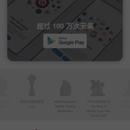
超过 100 万次安装
Get it on
Google Play
年亚洲最活
2020 年最佳联盟
Most Innovative
Forex Broker of
Best
Mobile Trading
the Year at
Techno
纪商
计划
Application
Money Expo Abu
Dhabi 2025